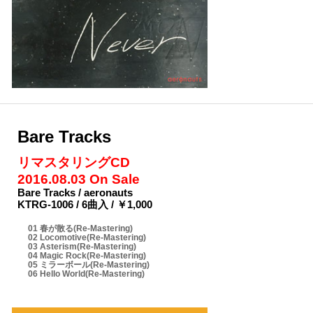
Bare Tracks
リマスタリングCD
2016.08.03 On Sale
Bare Tracks / aeronauts
KTRG-1006 / 6曲入 / ￥1,000
01 春が散る(Re-Mastering)
02 Locomotive(Re-Mastering)
03 Asterism(Re-Mastering)
04 Magic Rock(Re-Mastering)
05 ミラーボール(Re-Mastering)
06 Hello World(Re-Mastering)