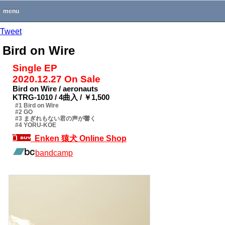
menu
Tweet
Bird on Wire
Single EP
2020.12.27 On Sale
Bird on Wire / aeronauts
KTRG-1010 / 4曲入 / ￥1,500
#1 Bird on Wire
#2 GO
#3 まぎれもない君の声が響く
#4 YORU-KOE
Enken 猿犬 Online Shop
bandcamp