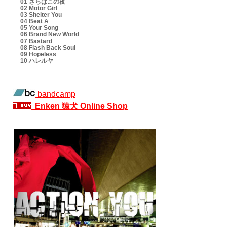
01 さらばこの夜
02 Motor Girl
03 Shelter You
04 Beat A
05 Your Song
06 Brand New World
07 Bastard
08 Flash Back Soul
09 Hopeless
10 ハレルヤ
bandcamp
Enken 猿犬 Online Shop