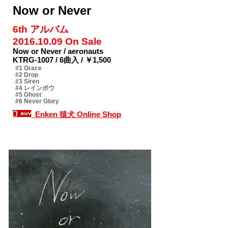
Now or Never
6th アルバム
2016.10.09 On Sale
Now or Never / aeronauts
KTRG-1007 / 6曲入 / ￥1,500
#1 Grace
#2 Drop
#3 Siren
#4 レインボウ
#5 Ghost
#6 Never Glory
Enken 猿犬 Online Shop